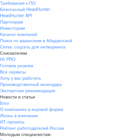
Требования к ПО
pr@ural.hh.ru
Безопасный HeadHunter
HeadHunter API
Краснодар
Партнерам
Инвесторам
ул. Янковского, д. 169, 7 этаж,
Каталог компаний
706 каб.
Поиск по вакансиям в Абадзехской
+7 861 205-55-57
Сетка: соцсеть для нетворкинга
pr@krd.hh.ru
Соискателям
hh PRO
Готовое резюме
Владивосток
Все сервисы
пер. Ланинский д. 4, офис 3.4
Хочу у вас работать
Производственный календарь
+7 423 202-33-28
Экспертная рекомендация
pr@dv.hh.ru
Новости и статьи
Блог
Новосибирск
О компаниях в игровой форме
Жизнь в компании
ул. Большевистская, д. 35,
ИТ-проекты
помещение 21
Рейтинг работодателей России
+7 383 207-94-64
Молодым специалистам