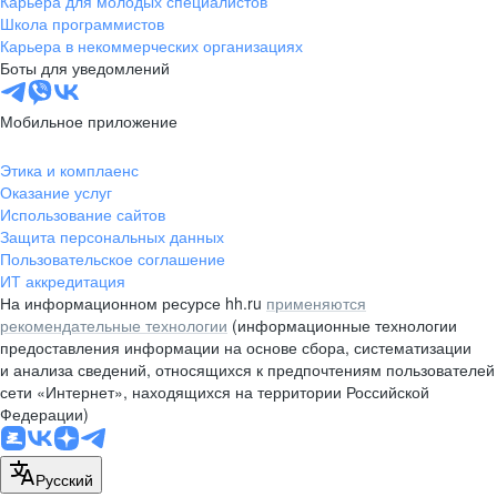
Карьера для молодых специалистов
pr@nsk.hh.ru
Школа программистов
Карьера в некоммерческих организациях
Минск
Боты для уведомлений
пр-т Дзержинского, д. 57,
10 этаж, помещение 45-1
Мобильное приложение
+375 (17)
336-03-02
Этика и комплаенс
pr@rabota.by
Оказание услуг
Использование сайтов
Алматы
Защита персональных данных
Пользовательское соглашение
пр. Абая, д. 151, БЦ Алатау,
ИТ аккредитация
12 этаж, офис 1209
На информационном ресурсе hh.ru
применяются
+7 727 232-13-13
рекомендательные технологии
(информационные технологии
pr@headhunter.com.kz
предоставления информации на основе сбора, систематизации
и анализа сведений, относящихся к предпочтениям пользователей
сети «Интернет», находящихся на территории Российской
Федерации)
Русский