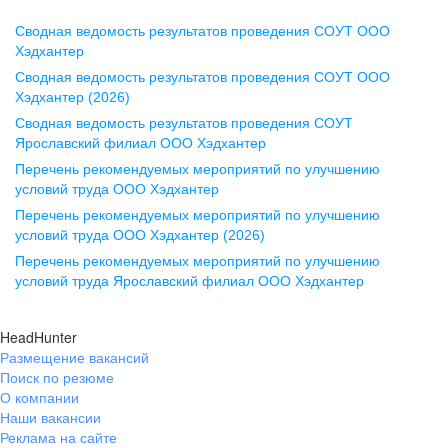
Сводная ведомость результатов проведения СОУТ ООО
Воронеж
Хэдхантер
Сводная ведомость результатов проведения СОУТ ООО
ул. Комиссаржевской, д. 10,
Хэдхантер (2026)
офис 1212
Сводная ведомость результатов проведения СОУТ
+7 473 280-05-05
Ярославский филиал ООО Хэдхантер
pr@vrn.hh.ru
Перечень рекомендуемых мероприятий по улучшению
условий труда ООО Хэдхантер
Казань
Перечень рекомендуемых мероприятий по улучшению
ул. Спартаковская, д. 2А, этаж 3,
условий труда ООО Хэдхантер (2026)
помещение 15
Перечень рекомендуемых мероприятий по улучшению
условий труда Ярославский филиал ООО Хэдхантер
+7 843 212-12-50
pr@kzn.hh.ru
HeadHunter
Размещение вакансий
Екатеринбург
Поиск по резюме
ул. Боевых Дружин, стр. 20,
О компании
5 этаж, офис 505, 521
Наши вакансии
Реклама на сайте
+7 343 226-79-99