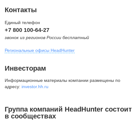
Контакты
Единый телефон
+7 800 100-64-27
звонок из регионов России бесплатный
Региональные офисы HeadHunter
Москва
Инвесторам
внутригородская территория
Информационные материалы компании размещены по
Муниципальный округ Тверской,
адресу:
investor.hh.ru
2-я Брестская ул., д. 48,
помещение 25
+7 495 974-64-27
Группа компаний HeadHunter состоит
+7 495 980-64-27
в сообществах
+7 495 134-92-24
press@hh.ru