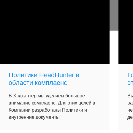
Политики HeadHunter в
Г
области комплаенс
э
В Хэдхантер мы уделяем большое
Вы
внимание комплаенс. Для этих целей в
ва
Компании разработаны Политики и
не
внутренние документы
де