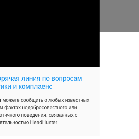
орячая линия по вопросам
тики и комплаенс
 можете сообщить о любых известных
м фактах недобросовестного или
этичного поведения, связанных с
ятельностью HeadHunter