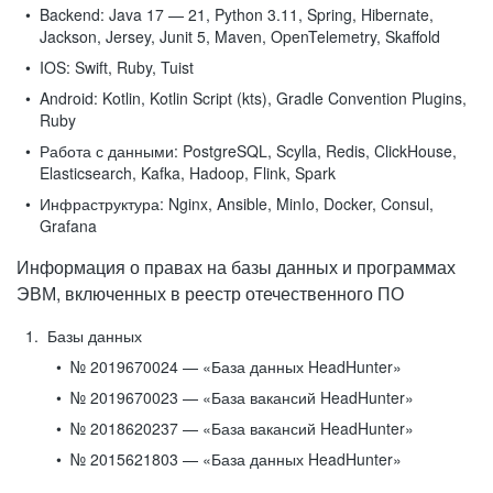
Backend:
Java 17 — 21, Python 3.11, Spring, Hibernate,
Jackson, Jersey, Junit 5, Maven, OpenTelemetry, Skaffold
IOS:
Swift, Ruby, Tuist
Android:
Kotlin, Kotlin Script (kts), Gradle Convention Plugins,
Ruby
Работа с данными:
PostgreSQL, Scylla, Redis, ClickHouse,
Elasticsearch, Kafka, Hadoop, Flink, Spark
Инфраструктура:
Nginx, Ansible, MinIo, Docker, Consul,
Grafana
Информация о правах на базы данных и программах
ЭВМ, включенных в реестр отечественного ПО
Базы данных
№ 2019670024 — «База данных HeadHunter»
№ 2019670023 — «База вакансий HeadHunter»
№ 2018620237 — «База вакансий HeadHunter»
№ 2015621803 — «База данных HeadHunter»