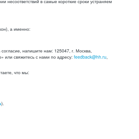
и несоответствий в самые короткие сроки устраняем
он), а именно:
ь согласие, напишите нам: 125047, г. Москва,
р» или свяжитесь с нами по адресу:
feedback@hh.ru
,
итаете, что мы:
а
).