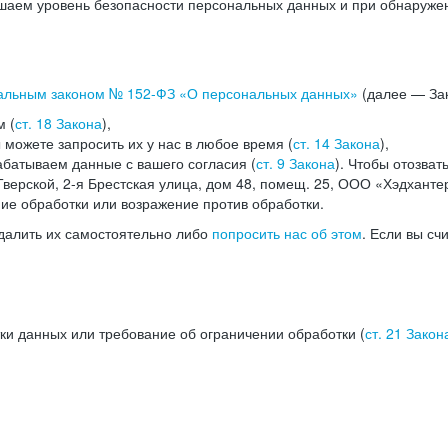
аем уровень безопасности персональных данных и при обнаружени
альным законом №
152-ФЗ
«О персональных данных»
(далее — Зак
м (
ст. 18 Закона
),
можете запросить их у нас в любое время (
ст. 14 Закона
),
абатываем данные с вашего согласия (
ст. 9 Закона
). Чтобы отозват
верской, 2-я Брестская улица, дом 48, помещ. 25, ООО «Хэдханте
ние обработки или возражение против обработки.
далить их самостоятельно либо
попросить нас об этом
. Если вы сч
ки данных или требование об ограничении обработки (
ст. 21 Закон