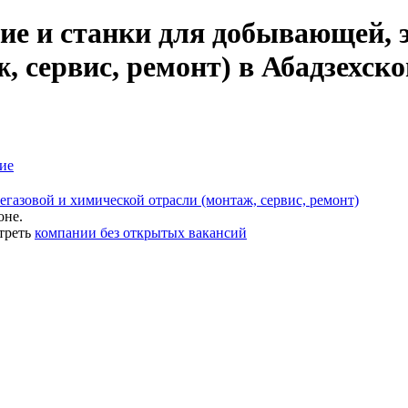
ие и станки для добывающей, э
, сервис, ремонт) в Абадзехско
ие
газовой и химической отрасли (монтаж, сервис, ремонт)
оне.
треть
компании без открытых вакансий