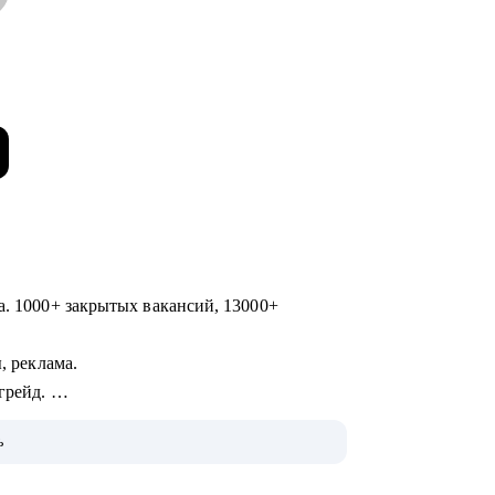
а. 1000+ закрытых вакансий, 13000+
ы, реклама.
 грейд.
ь
60 000+ пользователей), в том числе