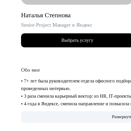
Наталья Степнова
Senior Project Manager в Яндекс
Выбрать услугу
Обо мне
• 7+ лет была руководителем отдела офисного подбор
проведенных интервью.
• 3 раза сменила карьерный вектор: из HR, IT-проект
• 4 года в Яндексе, сменила направление и повысила
• Управляла крупными проектами для Яндекс Еды.
Развернут
• Сейчас делаю проекты для Рекламной сети Яндекса (
стратегические и bizdev инициативы.