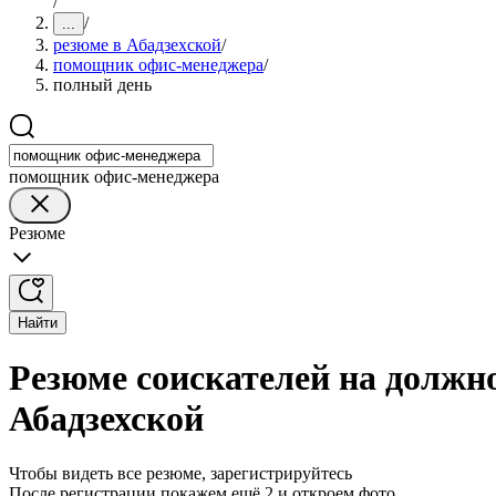
/
/
...
резюме в Абадзехской
/
помощник офис-менеджера
/
полный день
помощник офис-менеджера
Резюме
Найти
Резюме соискателей на должн
Абадзехской
Чтобы видеть все резюме, зарегистрируйтесь
После регистрации покажем ещё 2 и откроем фото