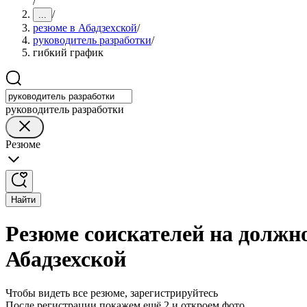
/
/
...
резюме в Абадзехской
/
руководитель разработки
/
гибкий график
руководитель разработки
Резюме
Найти
Резюме соискателей на должн
Абадзехской
Чтобы видеть все резюме, зарегистрируйтесь
После регистрации покажем ещё 2 и откроем фото