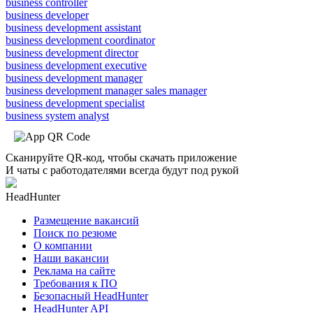
business controller
business developer
business development assistant
business development coordinator
business development director
business development executive
business development manager
business development manager sales manager
business development specialist
business system analyst
Сканируйте QR-код, чтобы скачать приложение
И чаты с работодателями всегда будут под рукой
HeadHunter
Размещение вакансий
Поиск по резюме
О компании
Наши вакансии
Реклама на сайте
Требования к ПО
Безопасный HeadHunter
HeadHunter API