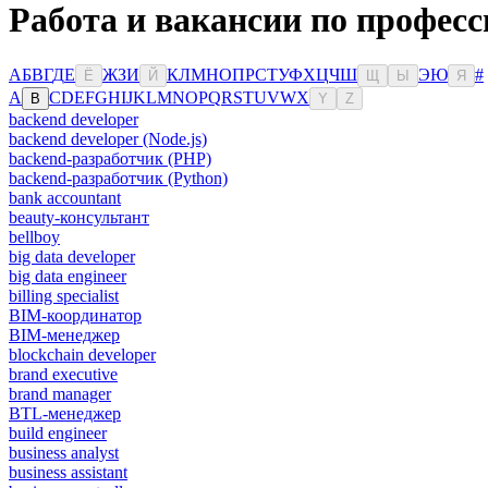
Работа и вакансии по професс
А
Б
В
Г
Д
Е
Ж
З
И
К
Л
М
Н
О
П
Р
С
Т
У
Ф
Х
Ц
Ч
Ш
Э
Ю
#
Ё
Й
Щ
Ы
Я
A
C
D
E
F
G
H
I
J
K
L
M
N
O
P
Q
R
S
T
U
V
W
X
B
Y
Z
backend developer
backend developer (Node.js)
backend-разработчик (PHP)
backend-разработчик (Python)
bank accountant
beauty-консультант
bellboy
big data developer
big data engineer
billing specialist
BIM-координатор
BIM-менеджер
blockchain developer
brand executive
brand manager
BTL-менеджер
build engineer
business analyst
business assistant