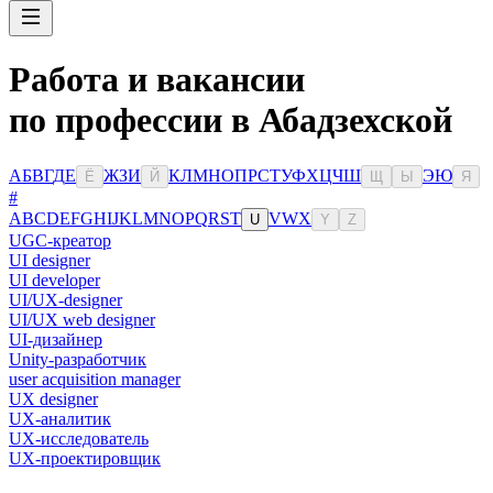
Работа и вакансии
по профессии в Абадзехской
А
Б
В
Г
Д
Е
Ж
З
И
К
Л
М
Н
О
П
Р
С
Т
У
Ф
Х
Ц
Ч
Ш
Э
Ю
Ё
Й
Щ
Ы
Я
#
A
B
C
D
E
F
G
H
I
J
K
L
M
N
O
P
Q
R
S
T
V
W
X
U
Y
Z
UGC-креатор
UI designer
UI developer
UI/UX-designer
UI/UX web designer
UI-дизайнер
Unity-разработчик
user acquisition manager
UX designer
UX-аналитик
UX-исследователь
UX-проектировщик