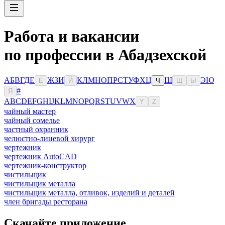
Работа и вакансии
по профессии в Абадзехской
А
Б
В
Г
Д
Е
Ж
З
И
К
Л
М
Н
О
П
Р
С
Т
У
Ф
Х
Ц
Ш
Э
Ю
Ё
Й
Ч
Щ
Ы
#
Я
A
B
C
D
E
F
G
H
I
J
K
L
M
N
O
P
Q
R
S
T
U
V
W
X
Y
Z
чайный мастер
чайный сомелье
частный охранник
челюстно-лицевой хирург
чертежник
чертежник AutoCAD
чертежник-конструктор
чистильщик
чистильщик металла
чистильщик металла, отливок, изделий и деталей
член бригады ресторана
Скачайте приложение