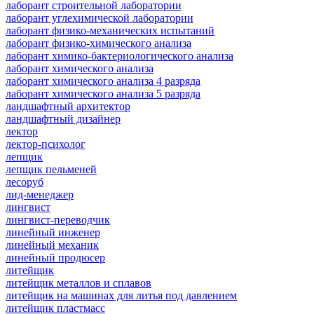
лаборант строительной лаборатории
лаборант углехимической лаборатории
лаборант физико-механических испытаний
лаборант физико-химического анализа
лаборант химико-бактериологического анализа
лаборант химического анализа
лаборант химического анализа 4 разряда
лаборант химического анализа 5 разряда
ландшафтный архитектор
ландшафтный дизайнер
лектор
лектор-психолог
лепщик
лепщик пельменей
лесоруб
лид-менеджер
лингвист
лингвист-переводчик
линейный инженер
линейный механик
линейный продюсер
литейщик
литейщик металлов и сплавов
литейщик на машинах для литья под давлением
литейщик пластмасс