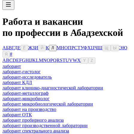
Работа и вакансии
по профессии в Абадзехской
А
Б
В
Г
Д
Е
Ж
З
И
К
М
Н
О
П
Р
С
Т
У
Ф
Х
Ц
Ч
Ш
Э
Ю
Ё
Й
Л
Щ
Ы
#
Я
A
B
C
D
E
F
G
H
I
J
K
L
M
N
O
P
Q
R
S
T
U
V
W
X
Y
Z
лаборант
лаборант-гистолог
лаборант-исследователь
лаборант КДЛ
лаборант клинико-диагностической лаборатории
лаборант-металлограф
лаборант-микробиолог
лаборант микробиологической лаборатории
лаборант на производство
лаборант ОТК
лаборант пробирного анализа
лаборант производственной лаборатории
лаборант спектрального анализа