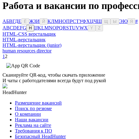
Работа и вакансии по професс
А
Б
В
Г
Д
Е
Ж
З
И
К
Л
М
Н
О
П
Р
С
Т
У
Ф
Х
Ц
Ч
Ш
Э
Ю
#
Ё
Й
Щ
Ы
Я
A
B
C
D
E
F
G
I
J
K
L
M
N
O
P
Q
R
S
T
U
V
W
X
H
Y
Z
HTML-CSS верстальщик
HTML-верстальщик
HTML-верстальщик (junior)
human resources director
1
2
Сканируйте QR-код, чтобы скачать приложение
И чаты с работодателями всегда будут под рукой
HeadHunter
Размещение вакансий
Поиск по резюме
О компании
Наши вакансии
Реклама на сайте
Требования к ПО
Безопасный HeadHunter