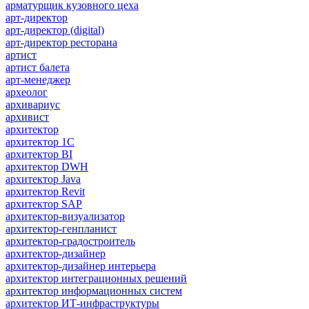
арматурщик кузовного цеха
арт-директор
арт-директор (digital)
арт-директор ресторана
артист
артист балета
арт-менеджер
археолог
архивариус
архивист
архитектор
архитектор 1С
архитектор BI
архитектор DWH
архитектор Java
архитектор Revit
архитектор SAP
архитектор-визуализатор
архитектор-генпланист
архитектор-градостроитель
архитектор-дизайнер
архитектор-дизайнер интерьера
архитектор интеграционных решений
архитектор информационных систем
архитектор ИТ-инфраструктуры