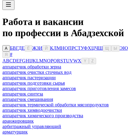
Работа и вакансии
по профессии в Абадзехской
Б
В
Г
Д
Е
Ж
З
И
К
Л
М
Н
О
П
Р
С
Т
У
Ф
Х
Ц
Ч
Ш
Э
Ю
А
Ё
Й
Щ
Ы
#
Я
A
B
C
D
E
F
G
H
I
J
K
L
M
N
O
P
Q
R
S
T
U
V
W
X
Y
Z
аппаратчик обработки зерна
аппаратчик очистки сточных вод
аппаратчик пастеризации
аппаратчик подготовки сырья
аппаратчик приготовления замесов
аппаратчик синтеза
аппаратчик смешивания
аппаратчик термической обработки мясопродуктов
аппаратчик химводоочистки
аппаратчик химического производства
аранжировщик
арбитражный управляющий
арматурщик