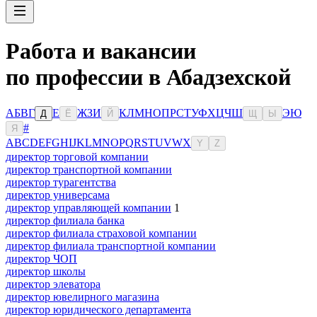
Работа и вакансии
по профессии в Абадзехской
А
Б
В
Г
Е
Ж
З
И
К
Л
М
Н
О
П
Р
С
Т
У
Ф
Х
Ц
Ч
Ш
Э
Ю
Д
Ё
Й
Щ
Ы
#
Я
A
B
C
D
E
F
G
H
I
J
K
L
M
N
O
P
Q
R
S
T
U
V
W
X
Y
Z
директор торговой компании
директор транспортной компании
директор турагентства
директор универсама
директор управляющей компании
1
директор филиала банка
директор филиала страховой компании
директор филиала транспортной компании
директор ЧОП
директор школы
директор элеватора
директор ювелирного магазина
директор юридического департамента