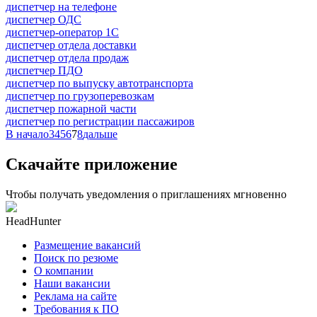
диспетчер на телефоне
диспетчер ОДС
диспетчер-оператор 1С
диспетчер отдела доставки
диспетчер отдела продаж
диспетчер ПДО
диспетчер по выпуску автотранспорта
диспетчер по грузоперевозкам
диспетчер пожарной части
диспетчер по регистрации пассажиров
В начало
3
4
5
6
7
8
дальше
Скачайте приложение
Чтобы получать уведомления о приглашениях мгновенно
HeadHunter
Размещение вакансий
Поиск по резюме
О компании
Наши вакансии
Реклама на сайте
Требования к ПО