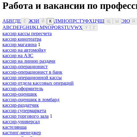
Работа и вакансии по професс
А
Б
В
Г
Д
Е
Ж
З
И
Л
М
Н
О
П
Р
С
Т
У
Ф
Х
Ц
Ч
Ш
Э
Ю
Ё
Й
К
Щ
Ы
Я
A
B
C
D
E
F
G
H
I
J
K
L
M
N
O
P
Q
R
S
T
U
V
W
X
Y
Z
кассир кассы пересчета
кассир кинотеатра
кассир магазина
1
кассир на автомойку
кассир на АЗС
кассир на линию раздачи
кассир-операционист
кассир-операционист в банк
кассир операционной кассы
кассир отдела кассовых операций
кассир-оформитель
кассир-оценщик
кассир-оценщик в ломбард
кассир-раздатчик
кассир супермаркета
кассир торгового зала
1
кассир-универсал
кастелянша
кастинг-менеджер