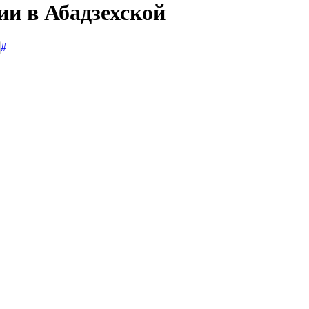
ии в Абадзехской
#