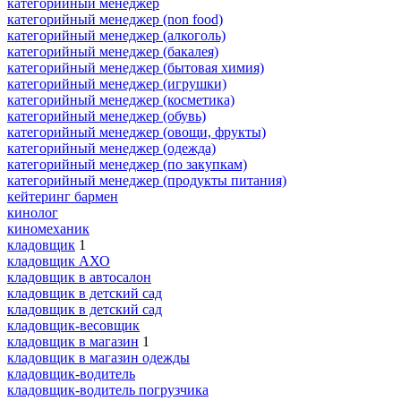
категорийный менеджер
категорийный менеджер (non food)
категорийный менеджер (алкоголь)
категорийный менеджер (бакалея)
категорийный менеджер (бытовая химия)
категорийный менеджер (игрушки)
категорийный менеджер (косметика)
категорийный менеджер (обувь)
категорийный менеджер (овощи, фрукты)
категорийный менеджер (одежда)
категорийный менеджер (по закупкам)
категорийный менеджер (продукты питания)
кейтеринг бармен
кинолог
киномеханик
кладовщик
1
кладовщик АХО
кладовщик в автосалон
кладовщик в детский сад
кладовщик в детский сад
кладовщик-весовщик
кладовщик в магазин
1
кладовщик в магазин одежды
кладовщик-водитель
кладовщик-водитель погрузчика