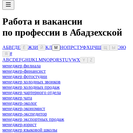
Работа и вакансии
по профессии в Абадзехской
А
Б
В
Г
Д
Е
Ж
З
И
К
Л
Н
О
П
Р
С
Т
У
Ф
Х
Ц
Ч
Ш
Э
Ю
Ё
Й
М
Щ
Ы
#
Я
A
B
C
D
E
F
G
H
I
J
K
L
M
N
O
P
Q
R
S
T
U
V
W
X
Y
Z
менеджер филиала
менеджер-финансист
менеджер фотостудии
менеджер холодных звонков
менеджер холодных продаж
менеджер чартерного отдела
менеджер чата
менеджер-эколог
менеджер-экономист
менеджер-экспедитор
менеджер экспортных продаж
менеджер-юрист
менеджер языковой школы