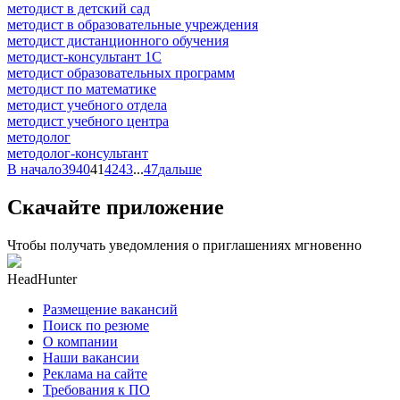
методист в детский сад
методист в образовательные учреждения
методист дистанционного обучения
методист-консультант 1С
методист образовательных программ
методист по математике
методист учебного отдела
методист учебного центра
методолог
методолог-консультант
В начало
39
40
41
42
43
...
47
дальше
Скачайте приложение
Чтобы получать уведомления о приглашениях мгновенно
HeadHunter
Размещение вакансий
Поиск по резюме
О компании
Наши вакансии
Реклама на сайте
Требования к ПО