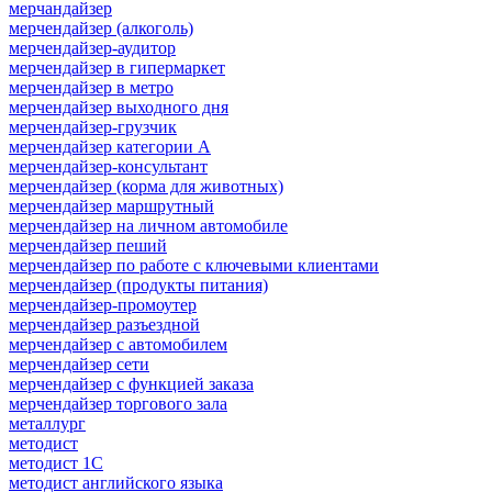
мерчандайзер
мерчендайзер (алкоголь)
мерчендайзер-аудитор
мерчендайзер в гипермаркет
мерчендайзер в метро
мерчендайзер выходного дня
мерчендайзер-грузчик
мерчендайзер категории A
мерчендайзер-консультант
мерчендайзер (корма для животных)
мерчендайзер маршрутный
мерчендайзер на личном автомобиле
мерчендайзер пеший
мерчендайзер по работе с ключевыми клиентами
мерчендайзер (продукты питания)
мерчендайзер-промоутер
мерчендайзер разъездной
мерчендайзер с автомобилем
мерчендайзер сети
мерчендайзер с функцией заказа
мерчендайзер торгового зала
металлург
методист
методист 1С
методист английского языка