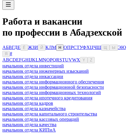
Работа и вакансии
по профессии в Абадзехской
А
Б
В
Г
Д
Е
Ж
З
И
К
Л
М
О
П
Р
С
Т
У
Ф
Х
Ц
Ч
Ш
Э
Ю
Ё
Й
Н
Щ
Ы
#
Я
A
B
C
D
E
F
G
H
I
J
K
L
M
N
O
P
Q
R
S
T
U
V
W
X
Y
Z
начальник отдела инвестиций
начальник отдела инженерных изысканий
начальник отдела инкассации
начальник отдела информационного обеспечения
начальник отдела информационной безопасности
начальник отдела информационных технологий
начальник отдела ипотечного кредитования
начальник отдела кадров
начальник отдела казначейства
начальник отдела капитального строительства
начальник отдела кассовых операций
начальник отдела качества
начальник отдела КИПиА