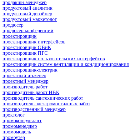
продакшн-менеджер
продуктовый аналитик
продуктовый дизайнер
продуктовый маркетолог
продюсер
продюсер конференций
проектировщик
проектировщик интерфейсов
проектировщик ОВиК
проектировщик ПГС
проектировщик пользовательских интерфейсов
проектировщик систем вентиляции и кондиционирования
проектировщик-электрик
проектный инженер
проектный менеджер
производитель работ
производитель работ НВК
производитель сантехнических работ
производитель электромонтажных работ
производственный менеджер
проктолог
промоконсультант
промоменеджер
промомодель
промоутер