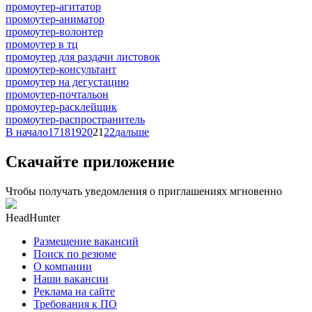
промоутер-агитатор
промоутер-аниматор
промоутер-волонтер
промоутер в тц
промоутер для раздачи листовок
промоутер-консультант
промоутер на дегустацию
промоутер-почтальон
промоутер-расклейщик
промоутер-распространитель
В начало
17
18
19
20
21
22
дальше
Скачайте приложение
Чтобы получать уведомления о приглашениях мгновенно
HeadHunter
Размещение вакансий
Поиск по резюме
О компании
Наши вакансии
Реклама на сайте
Требования к ПО