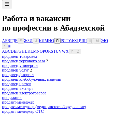
Работа и вакансии
по профессии в Абадзехской
А
Б
В
Г
Д
Е
Ж
З
И
К
Л
М
Н
О
Р
С
Т
У
Ф
Х
Ц
Ч
Ш
Э
Ю
Ё
Й
П
Щ
Ы
#
Я
A
B
C
D
E
F
G
H
I
J
K
L
M
N
O
P
Q
R
S
T
U
V
W
X
Y
Z
продавец-товаровед
продавец торгового зала
2
продавец-универсал
продавец услуг
2
продавец-флорист
продавец хлебобулочных изделий
продавец цветов
продавец-эксперт
продавец электротоваров
продажник
продакт-менеджер
продакт-менеджер (медицинское оборудование)
продакт-менеджер ОТС