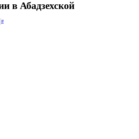
ии в Абадзехской
#