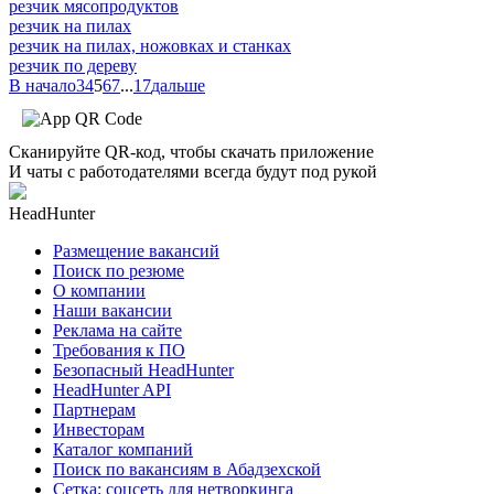
резчик мясопродуктов
резчик на пилах
резчик на пилах, ножовках и станках
резчик по дереву
В начало
3
4
5
6
7
...
17
дальше
Сканируйте QR-код, чтобы скачать приложение
И чаты с работодателями всегда будут под рукой
HeadHunter
Размещение вакансий
Поиск по резюме
О компании
Наши вакансии
Реклама на сайте
Требования к ПО
Безопасный HeadHunter
HeadHunter API
Партнерам
Инвесторам
Каталог компаний
Поиск по вакансиям в Абадзехской
Сетка: соцсеть для нетворкинга