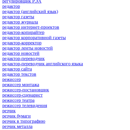
регулировщик РЭА
редактор
редактор (английский язык)
редактор газеты
редактор журнала
редактор интернет-проектов
редактор-копирайтер
редактор корпоративной газеты
редактор-корректор
редактор ленты новостей
редактор новостей
редактор-переводчик
редактор-переводчик английского языка
редактор сайта
редактор текстов
режиссер
режиссер монтажа
режиссер-постановщик
режиссер-сценарист
режиссер театра
режиссер телевидения
резчик
резчик бумаги
резчик в типографию
резчик металла