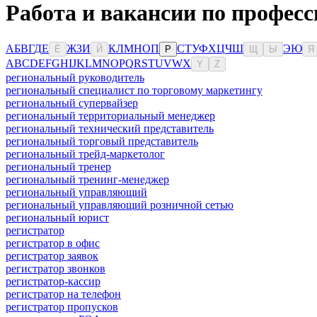
Работа и вакансии по професс
А
Б
В
Г
Д
Е
Ж
З
И
К
Л
М
Н
О
П
С
Т
У
Ф
Х
Ц
Ч
Ш
Э
Ю
Ё
Й
Р
Щ
Ы
Я
A
B
C
D
E
F
G
H
I
J
K
L
M
N
O
P
Q
R
S
T
U
V
W
X
Y
Z
региональный руководитель
региональный специалист по торговому маркетингу
региональный супервайзер
региональный территориальный менеджер
региональный технический представитель
региональный торговый представитель
региональный трейд-маркетолог
региональный тренер
региональный тренинг-менеджер
региональный управляющий
региональный управляющий розничной сетью
региональный юрист
регистратор
регистратор в офис
регистратор заявок
регистратор звонков
регистратор-кассир
регистратор на телефон
регистратор пропусков