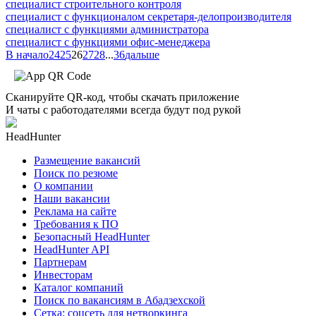
специалист строительного контроля
специалист с функционалом секретаря-делопроизводителя
специалист с функциями администратора
специалист с функциями офис-менеджера
В начало
24
25
26
27
28
...
36
дальше
Сканируйте QR-код, чтобы скачать приложение
И чаты с работодателями всегда будут под рукой
HeadHunter
Размещение вакансий
Поиск по резюме
О компании
Наши вакансии
Реклама на сайте
Требования к ПО
Безопасный HeadHunter
HeadHunter API
Партнерам
Инвесторам
Каталог компаний
Поиск по вакансиям в Абадзехской
Сетка: соцсеть для нетворкинга