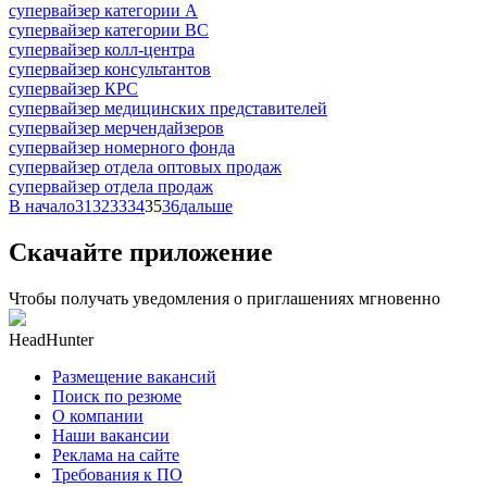
супервайзер категории A
супервайзер категории BC
супервайзер колл-центра
супервайзер консультантов
супервайзер КРС
супервайзер медицинских представителей
супервайзер мерчендайзеров
супервайзер номерного фонда
супервайзер отдела оптовых продаж
супервайзер отдела продаж
В начало
31
32
33
34
35
36
дальше
Скачайте приложение
Чтобы получать уведомления о приглашениях мгновенно
HeadHunter
Размещение вакансий
Поиск по резюме
О компании
Наши вакансии
Реклама на сайте
Требования к ПО