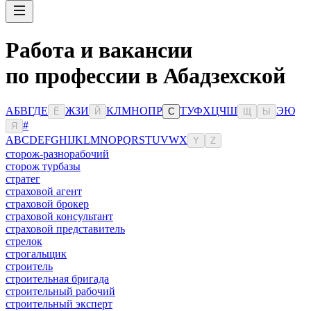
Работа и вакансии
по профессии в Абадзехской
А
Б
В
Г
Д
Е
Ж
З
И
К
Л
М
Н
О
П
Р
Т
У
Ф
Х
Ц
Ч
Ш
Э
Ю
Ё
Й
С
Щ
Ы
#
Я
A
B
C
D
E
F
G
H
I
J
K
L
M
N
O
P
Q
R
S
T
U
V
W
X
Y
Z
сторож-разнорабочий
сторож турбазы
стратег
страховой агент
страховой брокер
страховой консультант
страховой представитель
стрелок
строгальщик
строитель
строительная бригада
строительный рабочий
строительный эксперт