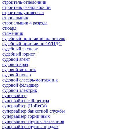
строитель-отделочник
строитель-разнорабочий
строитель-универсал
стропальщик
стропальщик 4 разряда
стюард
стяжечник
судебный пристав-исполнитель
судебный пристав по ОУПДС
судебный эксперт
судебный юрист
судовой агент
судовой врач
судовой механик
судовой повар
судовой слесарь-монтажник
судовой фельдшер
судовой электрик
супервайзер
супервайзер call-центра
супервайзер (HoReCa)
супервайзер банкетной службы
супервайзер горничных
супервайзер группы магазинов
супервайзер группы продаж