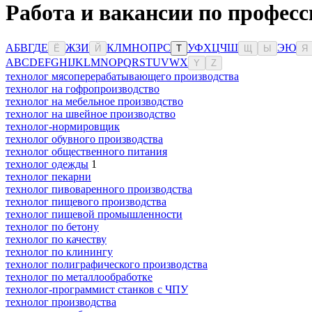
Работа и вакансии по професс
А
Б
В
Г
Д
Е
Ж
З
И
К
Л
М
Н
О
П
Р
С
У
Ф
Х
Ц
Ч
Ш
Э
Ю
Ё
Й
Т
Щ
Ы
Я
A
B
C
D
E
F
G
H
I
J
K
L
M
N
O
P
Q
R
S
T
U
V
W
X
Y
Z
технолог мясоперерабатывающего производства
технолог на гофропроизводство
технолог на мебельное производство
технолог на швейное производство
технолог-нормировщик
технолог обувного производства
технолог общественного питания
технолог одежды
1
технолог пекарни
технолог пивоваренного производства
технолог пищевого производства
технолог пищевой промышленности
технолог по бетону
технолог по качеству
технолог по клинингу
технолог полиграфического производства
технолог по металлообработке
технолог-программист станков с ЧПУ
технолог производства