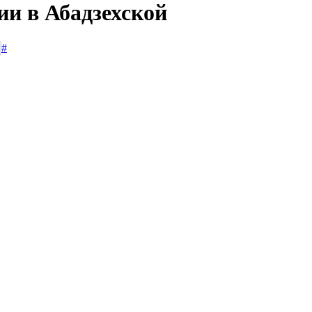
ии в Абадзехской
#