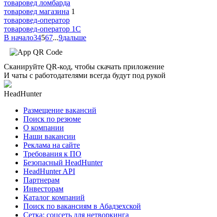
товаровед ломбарда
товаровед магазина
1
товаровед-оператор
товаровед-оператор 1С
В начало
3
4
5
6
7
...
9
дальше
Сканируйте QR-код, чтобы скачать приложение
И чаты с работодателями всегда будут под рукой
HeadHunter
Размещение вакансий
Поиск по резюме
О компании
Наши вакансии
Реклама на сайте
Требования к ПО
Безопасный HeadHunter
HeadHunter API
Партнерам
Инвесторам
Каталог компаний
Поиск по вакансиям в Абадзехской
Сетка: соцсеть для нетворкинга