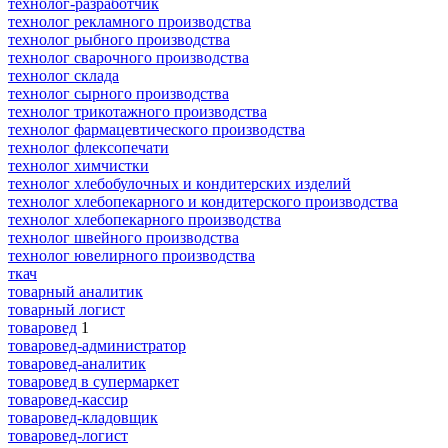
технолог-разработчик
технолог рекламного производства
технолог рыбного производства
технолог сварочного производства
технолог склада
технолог сырного производства
технолог трикотажного производства
технолог фармацевтического производства
технолог флексопечати
технолог химчистки
технолог хлебобулочных и кондитерских изделий
технолог хлебопекарного и кондитерского производства
технолог хлебопекарного производства
технолог швейного производства
технолог ювелирного производства
ткач
товарный аналитик
товарный логист
товаровед
1
товаровед-администратор
товаровед-аналитик
товаровед в супермаркет
товаровед-кассир
товаровед-кладовщик
товаровед-логист