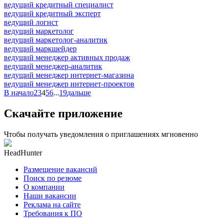
ведущий кредитный специалист
ведущий кредитный эксперт
ведущий логист
ведущий маркетолог
ведущий маркетолог-аналитик
ведущий маркшейдер
ведущий менеджер активных продаж
ведущий менеджер-аналитик
ведущий менеджер интернет-магазина
ведущий менеджер интернет-проектов
В начало
2
3
4
5
6
...
19
дальше
Скачайте приложение
Чтобы получать уведомления о приглашениях мгновенно
HeadHunter
Размещение вакансий
Поиск по резюме
О компании
Наши вакансии
Реклама на сайте
Требования к ПО