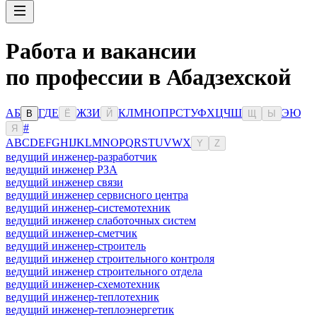
Работа и вакансии
по профессии в Абадзехской
А
Б
Г
Д
Е
Ж
З
И
К
Л
М
Н
О
П
Р
С
Т
У
Ф
Х
Ц
Ч
Ш
Э
Ю
В
Ё
Й
Щ
Ы
#
Я
A
B
C
D
E
F
G
H
I
J
K
L
M
N
O
P
Q
R
S
T
U
V
W
X
Y
Z
ведущий инженер-разработчик
ведущий инженер РЗА
ведущий инженер связи
ведущий инженер сервисного центра
ведущий инженер-системотехник
ведущий инженер слаботочных систем
ведущий инженер-сметчик
ведущий инженер-строитель
ведущий инженер строительного контроля
ведущий инженер строительного отдела
ведущий инженер-схемотехник
ведущий инженер-теплотехник
ведущий инженер-теплоэнергетик